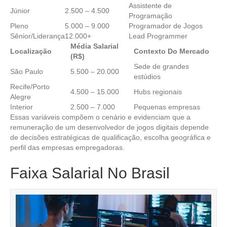
Assistente de
Júnior
2.500 – 4.500
Programação
Pleno
5.000 – 9.000
Programador de Jogos
Sênior/Liderança
12.000+
Lead Programmer
Média Salarial
Localização
Contexto Do Mercado
(R$)
Sede de grandes
São Paulo
5.500 – 20.000
estúdios
Recife/Porto
4.500 – 15.000
Hubs regionais
Alegre
Interior
2.500 – 7.000
Pequenas empresas
Essas variáveis compõem o cenário e evidenciam que a
remuneração de um desenvolvedor de jogos digitais depende
de decisões estratégicas de qualificação, escolha geográfica e
perfil das empresas empregadoras.
Faixa Salarial No Brasil