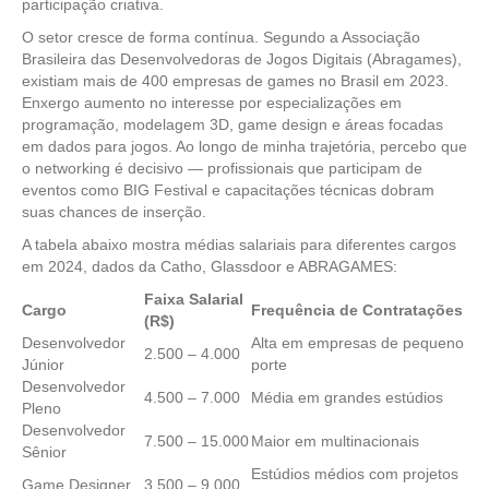
participação criativa.
O setor cresce de forma contínua. Segundo a Associação
Brasileira das Desenvolvedoras de Jogos Digitais (Abragames),
existiam mais de 400 empresas de games no Brasil em 2023.
Enxergo aumento no interesse por especializações em
programação, modelagem 3D, game design e áreas focadas
em dados para jogos. Ao longo de minha trajetória, percebo que
o networking é decisivo — profissionais que participam de
eventos como BIG Festival e capacitações técnicas dobram
suas chances de inserção.
A tabela abaixo mostra médias salariais para diferentes cargos
em 2024, dados da Catho, Glassdoor e ABRAGAMES:
Faixa Salarial
Cargo
Frequência de Contratações
(R$)
Desenvolvedor
Alta em empresas de pequeno
2.500 – 4.000
Júnior
porte
Desenvolvedor
4.500 – 7.000
Média em grandes estúdios
Pleno
Desenvolvedor
7.500 – 15.000
Maior em multinacionais
Sênior
Estúdios médios com projetos
Game Designer
3.500 – 9.000