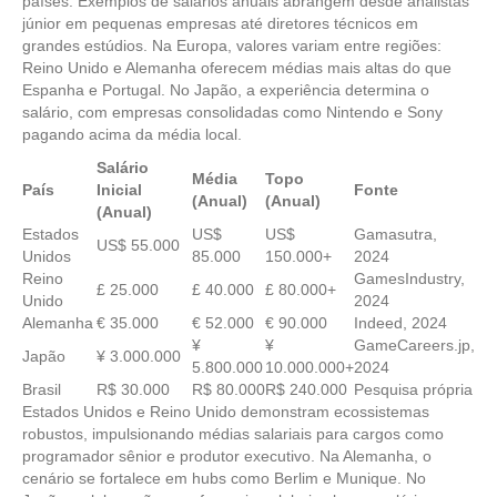
países. Exemplos de salários anuais abrangem desde analistas
júnior em pequenas empresas até diretores técnicos em
grandes estúdios. Na Europa, valores variam entre regiões:
Reino Unido e Alemanha oferecem médias mais altas do que
Espanha e Portugal. No Japão, a experiência determina o
salário, com empresas consolidadas como Nintendo e Sony
pagando acima da média local.
Salário
Média
Topo
País
Inicial
Fonte
(Anual)
(Anual)
(Anual)
Estados
US$
US$
Gamasutra,
US$ 55.000
Unidos
85.000
150.000+
2024
Reino
GamesIndustry,
£ 25.000
£ 40.000
£ 80.000+
Unido
2024
Alemanha
€ 35.000
€ 52.000
€ 90.000
Indeed, 2024
¥
¥
GameCareers.jp,
Japão
¥ 3.000.000
5.800.000
10.000.000+
2024
Brasil
R$ 30.000
R$ 80.000
R$ 240.000
Pesquisa própria
Estados Unidos e Reino Unido demonstram ecossistemas
robustos, impulsionando médias salariais para cargos como
programador sênior e produtor executivo. Na Alemanha, o
cenário se fortalece em hubs como Berlim e Munique. No