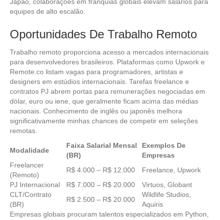
Japão, colaborações em franquias globais elevam salários para
equipes de alto escalão.
Oportunidades De Trabalho Remoto
Trabalho remoto proporciona acesso a mercados internacionais
para desenvolvedores brasileiros. Plataformas como Upwork e
Remote.co listam vagas para programadores, artistas e
designers em estúdios internacionais. Tarefas freelance e
contratos PJ abrem portas para remunerações negociadas em
dólar, euro ou iene, que geralmente ficam acima das médias
nacionais. Conhecimento de inglês ou japonês melhora
significativamente minhas chances de competir em seleções
remotas.
Faixa Salarial Mensal
Exemplos De
Modalidade
(BR)
Empresas
Freelancer
R$ 4.000 – R$ 12.000
Freelance, Upwork
(Remoto)
PJ Internacional
R$ 7.000 – R$ 20.000
Virtuos, Globant
CLT/Contrato
Wildlife Studios,
R$ 2.500 – R$ 20.000
(BR)
Aquiris
Empresas globais procuram talentos especializados em Python,