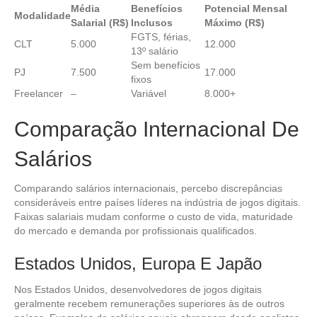
Média
Benefícios
Potencial Mensal
Modalidade
Salarial (R$)
Inclusos
Máximo (R$)
FGTS, férias,
CLT
5.000
12.000
13º salário
Sem benefícios
PJ
7.500
17.000
fixos
Freelancer
–
Variável
8.000+
Comparação Internacional De
Salários
Comparando salários internacionais, percebo discrepâncias
consideráveis entre países líderes na indústria de jogos digitais.
Faixas salariais mudam conforme o custo de vida, maturidade
do mercado e demanda por profissionais qualificados.
Estados Unidos, Europa E Japão
Nos Estados Unidos, desenvolvedores de jogos digitais
geralmente recebem remunerações superiores às de outros